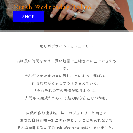
Crush Wednesday Tokyo
SHOP
地球がデザインするジュエリー

石は長い時間をかけて深い地層で圧縮された土でできたも
の。

それがたまたま地面に現れ、水によって運ばれ、
削られながら少しずつ形を変えていく。

｢それぞれの石の表情が違うように、
人間も未完成だからこそ魅力的な存在なのかも｣

自然が作り出す唯一無二のジュエリーと同じで

あなた自身も唯一無二の存在ということを忘れないで

そんな意味を込めてCrush Wednesdayは生まれました。