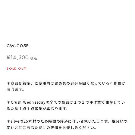
CW-005E
¥14,300
税込
SOLD OUT
＊商品到着後、ご使用前は留め具の部分が固くなっている可能性が
あります。
＊Crush Wednesdayの全ての商品は１つ１つ手作業で生産してい
るため１点１点印象が異なります。
＊silver925素材のため時間の経過に伴い変色いたします。風合いの
変化と共にあなただけの表情をお楽しみください。